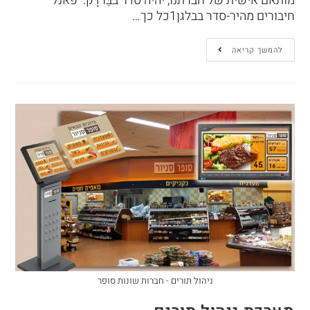
מותאם אישית של חברתנו, יהיה סדר בבַּרדָק. פאנל
חיבורים מהיר-סדר בבלגן1כל כך…
להמשך קריאה
ניהול תורים - חברות שונות סופר