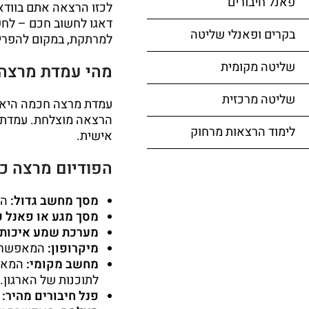
פאנל חיבורים
לכזו הרצאה אתם בוודא
דאגו לחשוב חכם – לחש
בקרים ופאנלי שליטה
למרתקת, במקום להפרי
שליטה מקומית
מהי עמדת מרצה
שליטה מרכזית
עמדת מרצה חכמה היא דו
הרצאה מוצלחת. עמדת ה
לימוד הרצאות מרחוק
אישית.
הפודיום מרצה כו
מסך מחשב גדול:
המ
מסך מגע או פאנל כ
מערכת שמע איכותי
מיקרופון:
המאפשר למ
מחשב מקומי:
המאפש
לתוכנות של הארגון.
פנל חיבורים מהיר:
ה