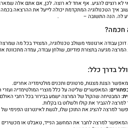
י לא רוצים להגיע. אף אחד לא רוצה. לכן, אם אתם אלה שמאר
וב איך הטכנולוגיה המתקדמת יכולה לייעל את ההרצאה בכמה 
ע לה. הנה התשובה –
פודיום חכם
.
 חכמה?
כן עבודה ארגונומי משולב טכנולוגיה, המצויד בכל מה שמרצה 
מרצה מגיעה בתצורת פודיום, שולחן עבודה, עמדה מתכוונת א
לל בדרך כלל:
אפשר הצגת מצגות, סרטונים ותכנים מולטימדיה אחרים.
פתורים:
המאפשרים שליטה על כלל מוצרי המולטימדיה ועזרי ה
ת:
המבטיחה שהקול של המרצה ישמע בבירור בכל רחבי האולם.
רצה להגביר את קולו ולשלוט בו בקלות.
ר למרצה להציג את התוכן שלו, לגשת לאינטרנט הפנימי של ה
מאפשר למרצה לחבר את המחשב הנייד, טאבלט או מכשירים א