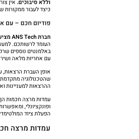
וללא סיבוכים.
אין צור
כיצד לעבור ממקורות שי
פודיום חכם – עם א
חברת ANS Tech מציעה לכם מגוון רחב של פודיומים חכמים,
העומד לרשותכם. למעשה
באלמנטים נוספים שרק י
עם אחריות מלאה ושירות
אופן העברת הרצאות, עם
שהטכנולוגיה מתקדמת, 
ההרצאות למעניינות ואי
עמדות מרצה חכמות הן ה
ופונקציונלי, ומאפשרות
הפעלת ציוד המולטימדיה
עמדות מרצה חכמות של