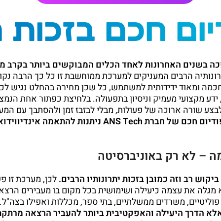
יום חכם בזכות ה
 בשנים האחרונות לאחד הכלים המבוקשים ביותר בקרב מר
רונותיה הרבים המעניקים למערכת ממוחשבת זו כל כך הרבה נקוד
מה ומאוד ידידותית למשתמש, כל שכן מחירה בהחלט נגיש לכל
דע מקצועי מעמיק וניסיון בתפעולה. בלחיצת כפתור אחת הנמצא
בצע שורה ארוכה של פעולות, מבלי לבזבז זמן ולהסתבך עם המער
פודיום חכם של חברת ANS Tech ניתנות להתאמה אי
 – לא רק באוניברסיטה
יקוש רב וזה כמובן בזכות יתרונותיו הרבים.
לכן, מערכת זו פ
 מגלה את עצמה כיעילה ושימושית בכל מקום בו מעבירים הרצאו
פוליטיים, משרדים ממשלתיים, בתי ספר, מכללות ואפילו בצה"ל.
אלא הדרך היעילה והאפקטיבית ביותר להעביר הרצאה מרתקת