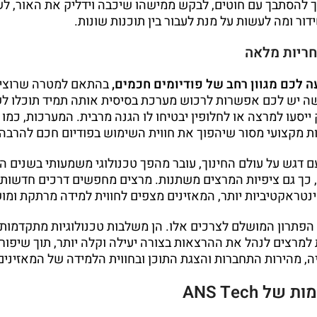
ך להסתבך עם חוטים, לבקש ממישהו שיכבה וידליק את האור, 
דור ומה לעשות על מנת לעבור בין תוכנות שונות.
חריות מלאה
בהתאם למטרה שרוצים
 יש לכם אפשרות לרכוש מערכת בסיסית אותה תמיד תוכלו לש
יסעו למרצה או לחלופין יבטיחו לו הגנה מרבית. המערכות, כמו 
 מקצועי מסור שיהפוך את חווית השימוש בפודיום חכם להרבה י
 דגש על עולם החינוך, עובר מהפך טכנולוגי משמעותי בשנים ה
כך גם ציפיות המרצים משתנות. מרצים מחפשים דרכים חדשות 
נטראקטיביות יותר, המאזינים מצפים לחווית למידה מרתקת ומוש
פתרון המושלם לצרכים אלו. הן משלבות טכנולוגיות מתקדמות ב
 למרצים לנהל את ההרצאות בצורה יעילה וקלה יותר, תוך שיפו
, מהירות התחברות והצגת התוכן ובחווית הלמידה של המאזינים
 ANS Tech